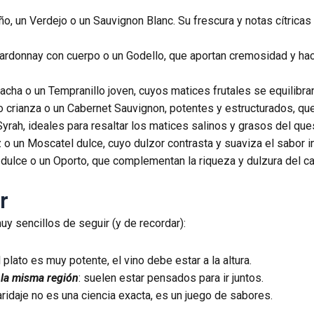
iño, un Verdejo o un Sauvignon Blanc. Su frescura y notas cítrica
hardonnay con cuerpo o un Godello, que aportan cremosidad y h
nacha o un Tempranillo joven, cuyos matices frutales se equilibra
lo crianza o un Cabernet Sauvignon, potentes y estructurados, qu
 Syrah, ideales para resaltar los matices salinos y grasos del que
 o un Moscatel dulce, cuyo dulzor contrasta y suaviza el sabor i
to dulce o un Oporto, que complementan la riqueza y dulzura del c
r
 sencillos de seguir (y de recordar):
el plato es muy potente, el vino debe estar a la altura.
 la misma región
: suelen estar pensados para ir juntos.
aridaje no es una ciencia exacta, es un juego de sabores.