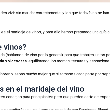
den vivir sin maridar correctamente, y los que todavía no se ha
es el maridaje de vinos, y para ello hemos preparado una guía c
e vinos?
ida (hablamos de vino por lo general), para que trabajen juntos 
ida y viceversa
, equilibrando los aromas, texturas y sensacione
laboren y sepan mucho mejor que si tomases cada parte por sep
s en el maridaje del vino
res consejos para principiantes pero que pueden serte de especia
ero, necesitarás un vino ligero (ej. ensalada con Sauvignon Blanc)