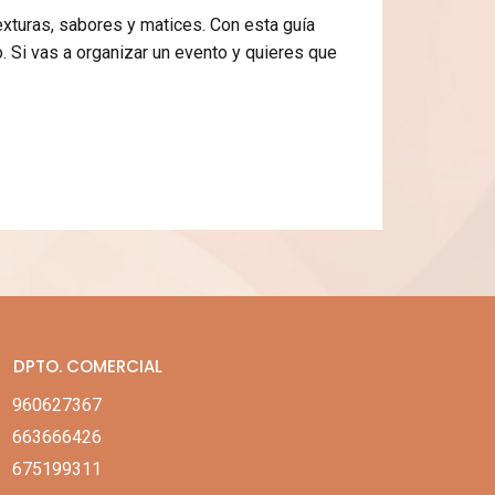
exturas, sabores y matices. Con esta guía
 Si vas a organizar un evento y quieres que
DPTO. COMERCIAL
960627367
663666426
675199311