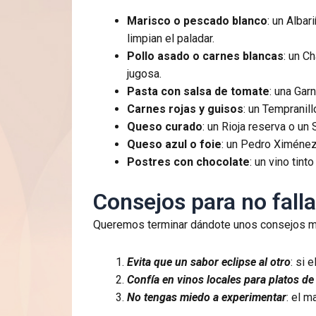
Marisco o pescado blanco
: un Albar
limpian el paladar.
Pollo asado o carnes blancas
: un C
jugosa.
Pasta con salsa de tomate
: una Gar
Carnes rojas y guisos
: un Tempranil
Queso curado
: un Rioja reserva o un
Queso azul o foie
: un Pedro Ximénez
Postres con chocolate
: un vino tin
Consejos para no falla
Queremos terminar dándote unos consejos muy
Evita que un sabor eclipse al otro
: si 
Confía en vinos locales para platos de
No tengas miedo a experimentar
: el m