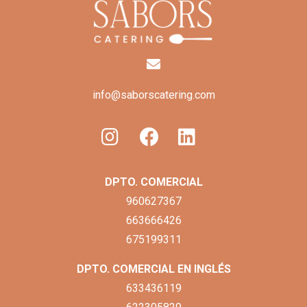
info@saborscatering.com
DPTO. COMERCIAL
960627367
663666426
675199311
DPTO. COMERCIAL EN INGLÉS
633436119