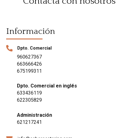
Contacta con nosotros
Información
Dpto. Comercial
960627367
663666426
675199311
Dpto. Comercial en inglés
633436119
622305829
Administración
621217241