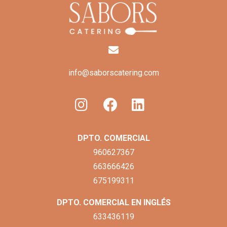
info@saborscatering.com
DPTO. COMERCIAL
960627367
663666426
675199311
DPTO. COMERCIAL EN INGLÉS
633436119